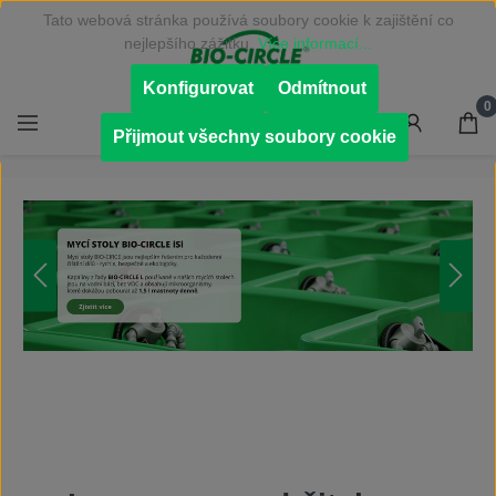
Tato webová stránka používá soubory cookie k zajištění co
Přejít na hlavní obsah
nejlepšího zážitku.
Více informací...
Konfigurovat
Odmítnout
0
Přijmout všechny soubory cookie
Přeskočit galerii obrázků