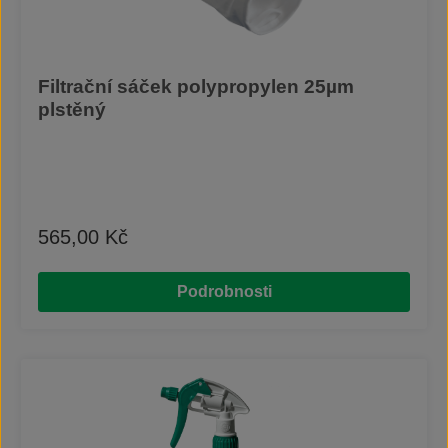
Filtrační sáček polypropylen 25µm
plstěný
565,00 Kč
Běžná cena:
Podrobnosti