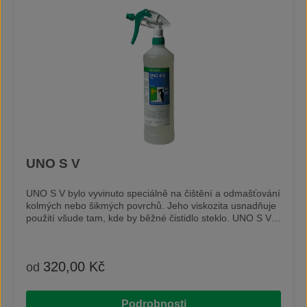
UNO S V
UNO S V bylo vyvinuto speciálně na čištění a odmašťování
kolmých nebo šikmých povrchů. Jeho viskozita usnadňuje
použití všude tam, kde by běžné čistidlo steklo. UNO S V
vytváří gelový film, který přilne k povrchu a usnadňuje
dobu působení. Silné alkalické čistidlo odstraňuje přírodní i
minerální oleje a mastnotu, zbytky proteinů, kouře, vosky,
320,00 Kč
Běžná cena:
od
zbytky čerstvých barev a inkoustové skvrny. Čistidlo je
možné použít, díky šetrnému způsobu čištění, na většinu
povrchů jako např. kov, dřevo, plast, keramika. Vyvarujte
Podrobnosti
se použití koncentrovaného čistidla na hliníkové a