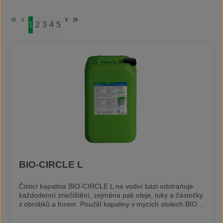
1
2
3
4
5
Strana
Strana
Strana
Strana
Strana
BIO-CIRCLE L
Čisticí kapalina BIO-CIRCLE L na vodní bázi odstraňuje
každodenní znečištění, zejména pak oleje, tuky a částečky
z obrobků a forem. Použití kapaliny v mycích stolech BIO-
CIRCLE a přítomnost přírodních mikroorganismů zajišťuje
dlouhou životnost kapaliny. Filtry v mycím stole zachytí