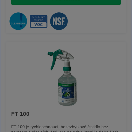
pozinkované povrchy – bez obav lze použít při ředění 1:30
až 1:40. Na méně viditelném místě doporučujeme provést
test snášenlivosti. Čistidlo je velmi ekologické – je
biologicky rozložitelné v souladu s nařízením EU,
nehořlavé a bez obsahu fosfátů a nitrilotrioctové kyseliny.
Čistidlo má také NSF certifikát (registrační č.: 142391, kód
kategorie: A1), tudíž je možné jej používat i v
potravinářství. Neobsahuje žádné nebezpečné substance
mající vliv na přepravu a skladování. Podíl VOC je pouze 5
% a tudíž se přispívá ke snižování používání rozpouštědel
a chlorovaný uhlovodíků. Charakteristické vlastnosti vodou
ředitelné alkalické čistidlo bez obsahu fosfátů a se
sníženým obsahem rozpouštědel lze ředit až do poměru
1:40 odstraňuje oleje, mastnotu, zbytky proteinů a
inkoustové skvrny lze jej použít na kov, dřevo, plasty,
keramiku a další povrchy dobré čisticí schopnosti při
teplotě okolí NSF certifikát (registrační č. 144386, kód
kategorie: A1)Poznámka: ředěním se ztrácí viskozita
FT 100
FT 100 je rychleschnoucí, bezezbytkové čistidlo bez