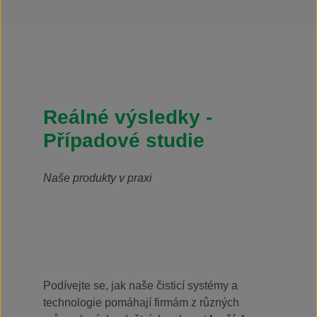
negativní efekt čistí a odstraňuje strojní oleje,
maziva a zbytky lze použít na hliníkové povrchy
vodou ředitelné až do poměru 1:40 s dočasnou
antikorozní ochranou nepodléhá povinnému
označování dle nařízení CLP bez obsahu VOC
Reálné výsledky -
Případové studie
Naše produkty v praxi
Podívejte se, jak naše čisticí systémy a
technologie pomáhají firmám z různých