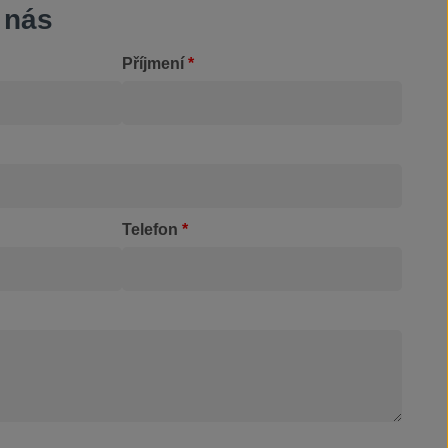
 nás
Příjmení
*
Telefon
*