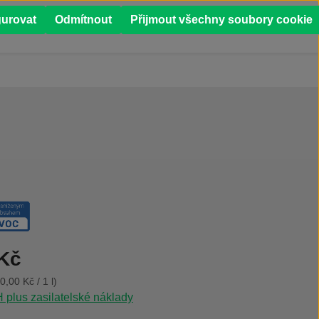
0
gurovat
Odmítnout
Přijmout všechny soubory cookie
Í
PŘÍPADOVÉ STUDIE
 Kč
0,00 Kč / 1 l)
plus zasilatelské náklady