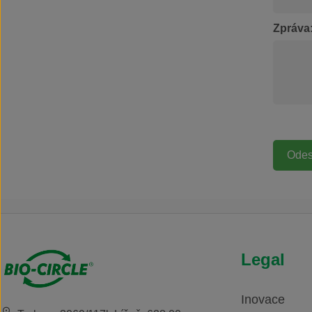
použití bez obsahu fosfátů
VOC
šetrné k základním
Zpráva
materiálům dočasná
antikorozní ochrana
Legal
Inovace