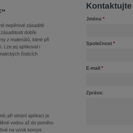
Kontaktujte
F"
Jméno
*
lné nepěnivé zásadité
 zásaditosti dobře
ny z materiálů, které při
Společnost
*
. Lze jej aplikovat i
atických čisticích
E-mail
*
Zpráva:
 při strojní aplikaci je
eděné vodou až do poměru
tlivé na vznik koroze