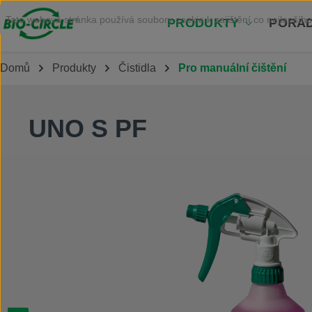
Přejít na hlavní obsah
Tato webová stránka používá soubory cookie k zajištění co nejlepšího
PRODUKTY
PORAD
Domů
Produkty
Čistidla
Pro manuální čištění
UNO S PF
Přeskočit galerii obrázků