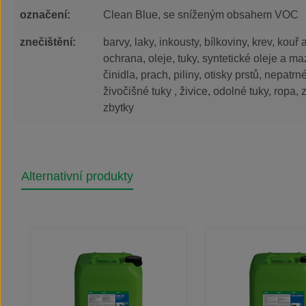
označení:
Clean Blue, se sníženým obsahem VOC
znečištění:
barvy, laky, inkousty, bílkoviny, krev, kouř
ochrana, oleje, tuky, syntetické oleje a ma
činidla, prach, piliny, otisky prstů, nepatrn
živočišné tuky , živice, odolné tuky, ropa
zbytky
Alternativní produkty
Přeskočit galerii produktů