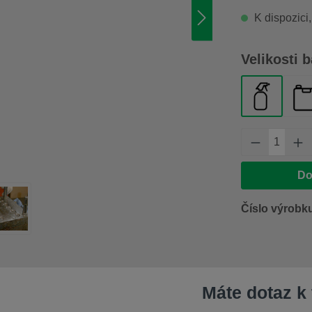
K dispozici
Vyberte
Velikosti b
lahvička 
ka
Množství 
Do
Číslo výrobk
Máte dotaz k