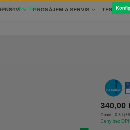
Konfi
 zážitku.
Více informací...
ENSTVÍ
PRONÁJEM A SERVIS
TESTOVÁN
Běžná cena:
340,00
Obsah:
0.5 l
(68
Ceny bez DPH 