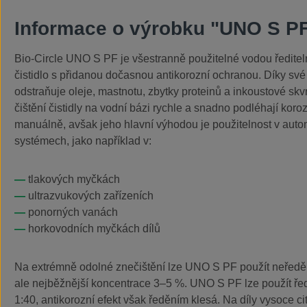
Informace o výrobku "UNO S P
Bio-Circle UNO S PF je všestranně použitelné vodou ředite
čistidlo s přidanou dočasnou antikorozní ochranou. Díky své
odstraňuje oleje, mastnotu, zbytky proteinů a inkoustové skvr
čištění čistidly na vodní bázi rychle a snadno podléhají korozi
manuálně, avšak jeho hlavní výhodou je použitelnost v autom
systémech, jako například v:
tlakových myčkách
ultrazvukových zařízeních
ponorných vanách
horkovodních myčkách dílů
Na extrémně odolné znečištění lze UNO S PF použít neředěné;
ale nejběžnější koncentrace 3–5 %. UNO S PF lze použít ř
1:40, antikorozní efekt však ředěním klesá. Na díly vysoce ci