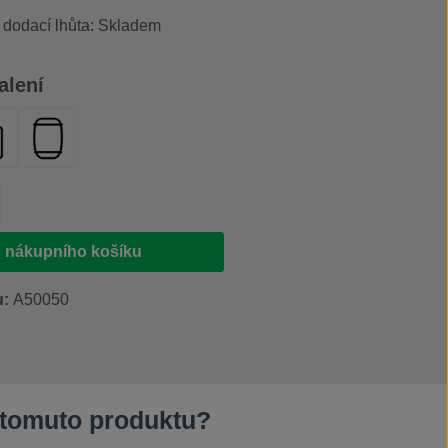
, dodací lhůta: Skladem
alení
s rozprašovačem 500 ml
nystr 20 l
plastový sud 200 l
produktu: Zadejte požadované množství ne
 nákupního košíku
u:
A50050
 tomuto produktu?