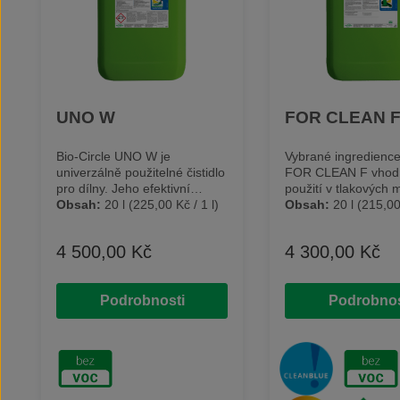
UNO W
FOR CLEAN 
Bio-Circle UNO W je
Vybrané ingredience
univerzálně použitelné čistidlo
FOR CLEAN F vhod
pro dílny. Jeho efektivní
použití v tlakových
složení usnadňuje
Obsah:
20 l
(225,00 Kč / 1 l)
podlahových čisticíc
Obsah:
20 l
(215,00 
odstraňování typického
systémech. Použite
znečištění jako jsou oleje,
CLEAN F v mokrých
4 500,00 Kč
4 300,00 Kč
Běžná cena:
Běžná cena:
tuky, pryskyřice, vosky,
vysavačích a ručních
nikotin, zapečené stopy od
zařízeních vypovídá
hmyzu, saze, živice a fleky od
univerzálnost tohoto 
Podrobnosti
Podrobnos
asfaltu. Dobrá snášenlivost s
Při čištění chrání hl
materiály usnadňuje čištění
mosazné povrchy p
strojů, nástrojů, dílenského
zabarvením (až do t
vybavení a aut bez poškození
°C). Čistidlo je použ
základního materiálu. Je
všude tam, kde by 
neagresivní na kov, plasty,
negativní účinky. 
dlažbu, dřevo, gumu a
F chrání zdraví obsl