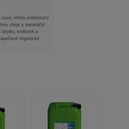
 a saze, lehká antikorozní
ziva, oleje a separační
é zbytky, rostlinné a
, zapečené organické