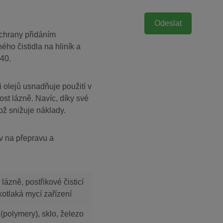
ochrany přidáním
ého čistidla na hliník a
:40.
 olejů usnadňuje použití v
ost lázně. Navíc, díky své
ož snižuje náklady.
v na přepravu a
ázně, postřikové čisticí
kotlaká mycí zařízení
 (polymery), sklo, železo