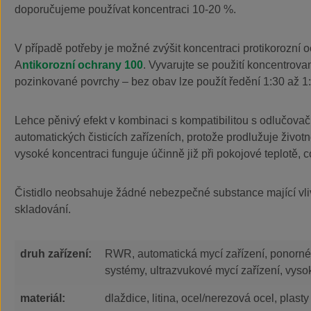
doporučujeme používat koncentraci 10-20 %.
V případě potřeby je možné zvýšit koncentraci protikorozní 
A
ntikorozní ochrany 100
. Vyvarujte se použití koncentrovan
pozinkované povrchy – bez obav lze použít ředění 1:30 až 1
Lehce pěnivý efekt v kombinaci s kompatibilitou s odlučovači
automatických čisticích zařízeních, protože prodlužuje životn
vysoké koncentraci funguje účinně již při pokojové teplotě, c
Čistidlo neobsahuje žádné nebezpečné substance mající vli
skladování.
druh zařízení:
RWR, automatická mycí zařízení, ponorné l
systémy, ultrazvukové mycí zařízení, vyso
materiál:
dlaždice, litina, ocel/nerezová ocel, plasty