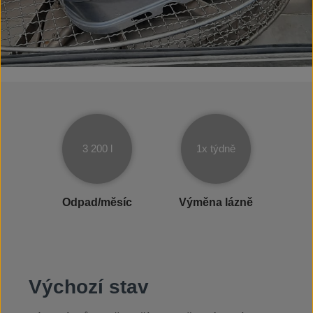
3 200 l
1x týdně
Odpad/měsíc
Výměna lázně
Výchozí stav