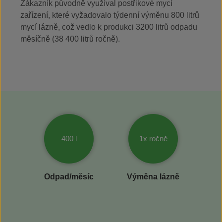
Zákazník původně využíval postřikové mycí
zařízení, které vyžadovalo týdenní výměnu 800 litrů
mycí lázně, což vedlo k produkci 3200 litrů odpadu
měsíčně (38 400 litrů ročně).
400 l
1x ročně
Odpad/měsíc
Výměna lázně