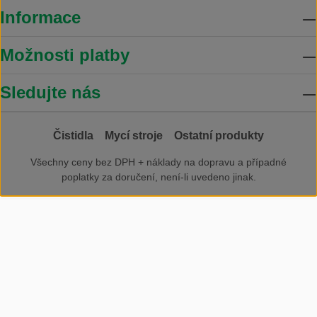
Informace
Možnosti platby
Sledujte nás
Čistidla
Mycí stroje
Ostatní produkty
Všechny ceny bez DPH +
náklady na dopravu
a případné
poplatky za doručení, není-li uvedeno jinak.