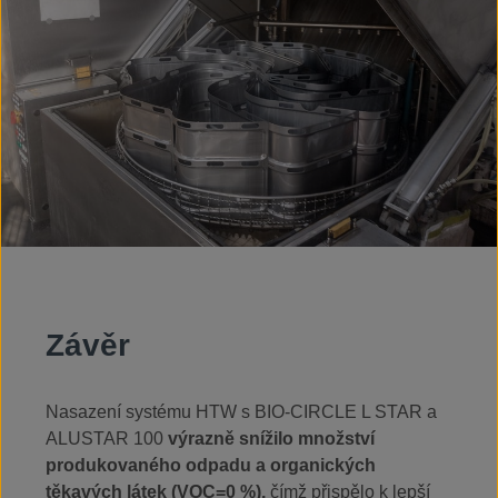
vyčištěných dílů. kompaktní design, jednoduchá obsluha,
vysoká čisticí síla účinné a ekonomické perfektní pro
čištění v servisech a údržbě, ale i ve výrobě energeticky
úsporné vynikající výsledky čištění s produkty řady
STAR Může být použité v: údržbě strojů opravně
motorů údržbě kolových a pásových vozidel výrobě
ocelových dílů odmašťování před lakováním čištění
výrobků (oleje a hobliny) elektronickém průmyslu údržbě
kolejových vozidel
Závěr
Nasazení systému HTW s BIO-CIRCLE L STAR a
ALUSTAR 100
výrazně snížilo množství
produkovaného odpadu a organických
těkavých látek (VOC=0 %),
čímž přispělo k lepší