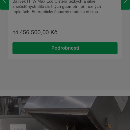
Balíček HTW Max Eco Čištění těžkých a silně
znečištěných dílů složitých geometrií při různých
teplotách. Energeticky úsporný model s nízkou
hlučnostíizolace celého těla zařízení trysky ofukvýškově
nastavitelné rameno trysekdigitální regulace
teploty digitální nastavování tlaku 2,5 - 4 bary - (všechny
456 500,00 Kč
Běžná cena:
od
modely)odstavač parotevírání víka zařízení 80 ° (modely
800, 1000, 1200 pomocí plynové vzpěry a 1500 díky
pneumatické)otočné rameno trysekvysoká nosnost
Podrobnosti
(model 800 = 350 kg, modely 1000, 1200, 1500 = 1 000
kg) HTW jako horkovodní mycí zařízení je robustní a
ideální pro jednokrokové čištění a odmašťování.
Kombinace rotujícího koše a tlakové mytí pomocí Bio-
Circle produktů v horkovodním mycím zařízení zaručuje
optimální účinek na čištěných dílech. HTW kombinuje
kvalitu s inovativní technologií. HTW je kompletně
vyrobené z nerezové oceli a je nejen výkonné ale i
snadno a bezpečně ovladatelné a nastavitelné. To
můžete také pozorovat v nízkoúdržbových technologiích
a praktických prvcích zařízení. Díky poháněnému
rotačnímu koši a tlakovému postřiku Bio-Circle čistidly
má horkovodní mycí zařízení optimální účinek na čištěné
díly. Perfektní na čištění dílů v servisech, údržbách, ale i
ve výrobě. Pokud se přidá Antikorozní ochrana pro vodní
systémy je zajištěna i dočasná antikorozní ochrana