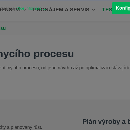
Konfi
 zážitku.
Více informací...
ENSTVÍ
PRONÁJEM A SERVIS
TESTOVÁN
esu
 mycího procesu
ení mycího procesu, od jeho návrhu až po optimalizaci stávajíc
Plán výroby a
ity a plánovaný růst.