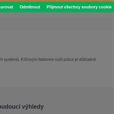
0
gurovat
Odmítnout
Přijmout všechny soubory cookie
Í
PŘÍPADOVÉ STUDIE
ích systémů. Klíčovým faktorem naší práce je důkladné
 budoucí výhledy