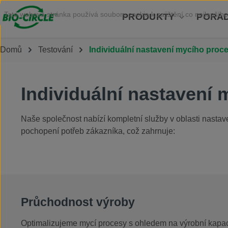
Přejít na hlavní obsah
Tato webová stránka používá soubory cookie k zajištění co nejlepšího
PRODUKTY
PORAD
Domů
Testování
Individuální nastavení mycího proc
Individuální nastavení
Naše společnost nabízí kompletní služby v oblasti nastav
pochopení potřeb zákazníka, což zahrnuje:
Průchodnost výroby
Optimalizujeme mycí procesy s ohledem na výrobní kapac