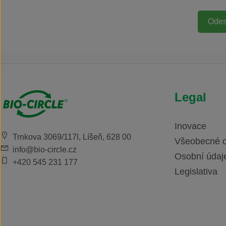
Legal
Inovace
Trnkova 3069/117l, Líšeň, 628 00
Všeobecné 
info@bio-circle.cz
Osobní údaj
+420 545 231 177
Legislativa