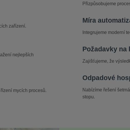
Přizpůsobujeme proces
Míra automati
ích zařízení.
Integrujeme moderní te
Požadavky na k
ažení nejlepších
Zajišťujeme, že výsledk
Odpadové hosp
Nabízíme řešení šetrná 
 řízení mycích procesů.
stopu.