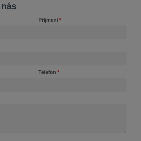
 nás
Příjmení
*
Telefon
*