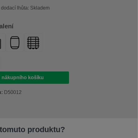
, dodací lhůta: Skladem
alení
s rozprašovačem 500 ml
nystr 20 l
plastový sud 200 l
IBC kontejner 1000 l
produktu: Zadejte požadované množství ne
 nákupního košíku
u:
D50012
 tomuto produktu?