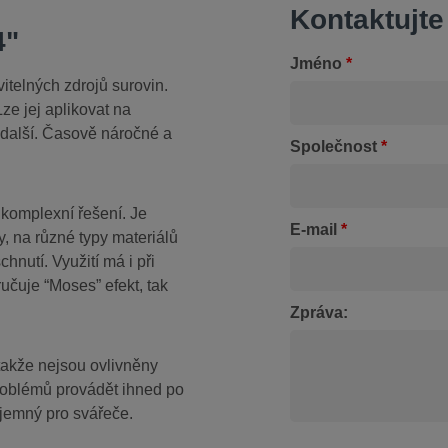
Kontaktujte
4"
Jméno
*
itelných zdrojů surovin.
ze jej aplikovat na
a další. Časově náročné a
Společnost
*
komplexní řešení. Je
E-mail
*
y, na různé typy materiálů
hnutí. Využití má i při
učuje “Moses” efekt, tak
Zpráva:
 takže nejsou ovlivněny
roblémů provádět ihned po
jemný pro svářeče.