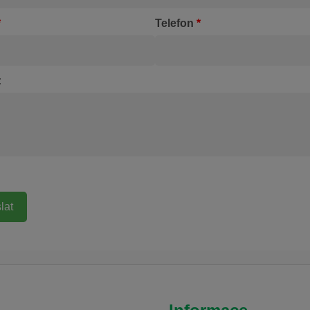
povrchu.
časnou
*
Telefon
*
 která
 následné
ako
nebo
:
í kapalina
aňuje
aného
ropalu
ovém
okolní
jišťuje
zuje
čištění.