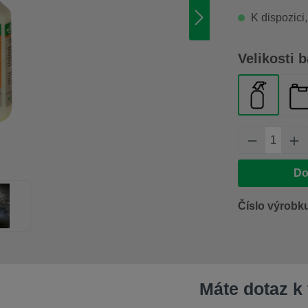
K dispozici
Vyberte
Velikosti b
lahvička 
ka
Množství 
Do
Číslo výrobk
Máte dotaz k