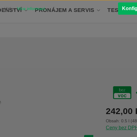
Konfi
 zážitku.
Více informací...
ENSTVÍ
PRONÁJEM A SERVIS
TESTOVÁN
Běžná cena:
242,00
Obsah:
0.5 l
(48
Ceny bez DPH 