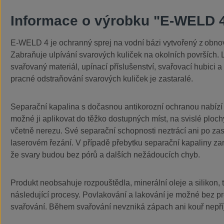
Informace o výrobku "E-WELD 
E-WELD 4 je ochranný sprej na vodní bázi vytvořený z obnov
Zabraňuje ulpívání svarových kuliček na okolních površích. L
svařovaný materiál, upínací příslušenství, svařovací hubici 
pracné odstraňování svarových kuliček je zastaralé.
Separační kapalina s dočasnou antikorozní ochranou nabízí 
možné ji aplikovat do těžko dostupných míst, na svislé ploch
včetně nerezu. Své separační schopnosti neztrácí ani po zasc
laserovém řezání. V případě přebytku separační kapaliny zar
že svary budou bez pórů a dalších nežádoucích chyb.
Produkt neobsahuje rozpouštědla, minerální oleje a silikon,
následující procesy. Povlakování a lakování je možné bez p
svařování. Během svařování nevzniká zápach ani kouř nepří