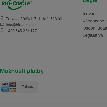
Legal
Inovace
Trnkova 3069/117l, Líšeň, 628 00
Všeobecné 
info@bio-circle.cz
Osobní údaj
+420 545 231 177
Legislativa
Možnosti platby
Faktura