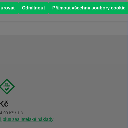
0
gurovat
Odmítnout
Přijmout všechny soubory cookie
Í
PŘÍPADOVÉ STUDIE
 Kč
4,00 Kč / 1 l)
plus zasilatelské náklady