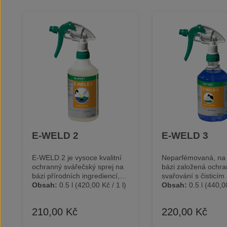
Přeskočit galerii produktů
E-WELD 2
E-WELD 3
E-WELD 2 je vysoce kvalitní
Neparfémovaná, na
ochranný svářečský sprej na
bázi založená ochra
bázi přírodních ingrediencí,
svařování s čisticím
které zabraňují ulpívání
Obsah:
0.5 l
(420,00 Kč / 1 l)
odmašťujícím efekt
Obsah:
0.5 l
(440,00
svarových kuliček. Je vhodný
použitelná při všec
pro všechny svářečské práce,
svářečských operac
210,00 Kč
220,00 Kč
Běžná cena:
Běžná cena:
například svařování nerezové
MIG/MAG svařování
oceli, usnadňuje svařování
laserové řezání. Se