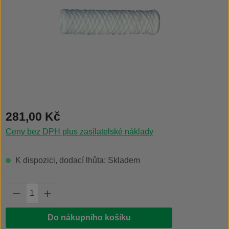
Běžná cena:
281,00 Kč
Ceny bez DPH plus zasilatelské náklady
K dispozici, dodací lhůta: Skladem
Množství produktu: Zadejte požadované množs
Do nákupního košíku