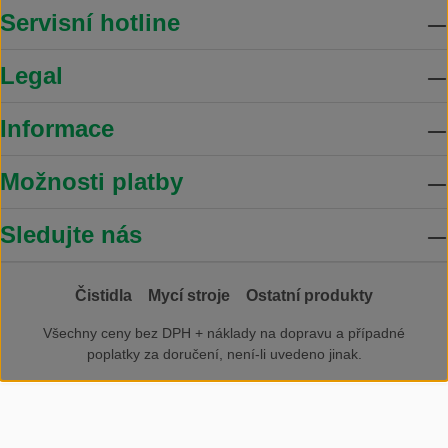
Servisní hotline
Legal
Informace
Možnosti platby
Sledujte nás
Čistidla
Mycí stroje
Ostatní produkty
Všechny ceny bez DPH +
náklady na dopravu
a případné
poplatky za doručení, není-li uvedeno jinak.