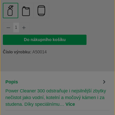
lahvička s rozprašovačem 500 ml
kanystr 20 l
plastový sud 200 l
Množství produktu: Zadejte požadované množs
Do nákupního košíku
Číslo výrobku:
A50014
Popis
Power Cleaner 300 odstraňuje i nejsilnější zbytky
nečistot jako vodní, kotelní a močový kámen i za
studena. Díky speciálnímu…
Více