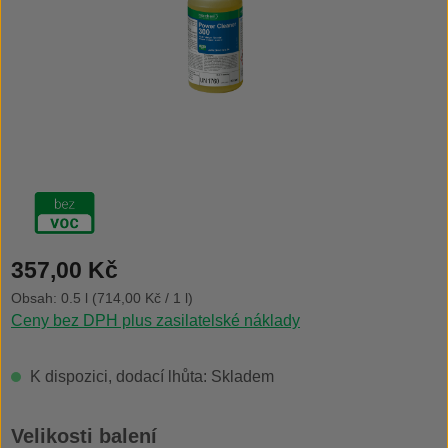
Běžná cena:
357,00 Kč
Obsah:
0.5 l
(714,00 Kč / 1 l)
Ceny bez DPH plus zasilatelské náklady
K dispozici, dodací lhůta: Skladem
Vyberte
Velikosti balení