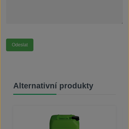
Přeskočit galerii produktů
Alternativní produkty