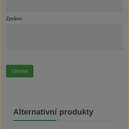
Zpráva:
Přeskočit galerii produktů
Alternativní produkty