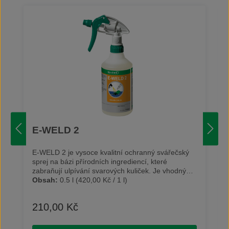
E-WELD 2
E-WELD 2 je vysoce kvalitní ochranný svářečský
sprej na bázi přírodních ingrediencí, které
zabraňují ulpívání svarových kuliček. Je vhodný
pro všechny svářečské práce, například svařování
Obsah:
0.5 l
(420,00 Kč / 1 l)
nerezové oceli, usnadňuje svařování tenkých nebo
předehřátých plechů. Je velmi vhodný také na
210,00 Kč
Běžná cena:
vícevrstvé svařování. Separační kapaliny na
svařování se osvědčily v mnoha činnostech,
například při výrobě automobilů, ocelových