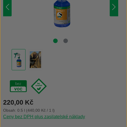
Běžná cena:
220,00 Kč
Obsah:
0.5 l
(440,00 Kč / 1 l)
Ceny bez DPH plus zasilatelské náklady