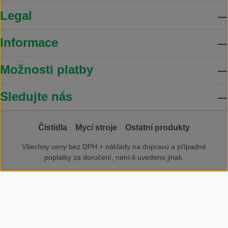
Legal
Informace
Možnosti platby
Sledujte nás
Čistidla
Mycí stroje
Ostatní produkty
Všechny ceny bez DPH +
náklady na dopravu
a případné
poplatky za doručení, není-li uvedeno jinak.