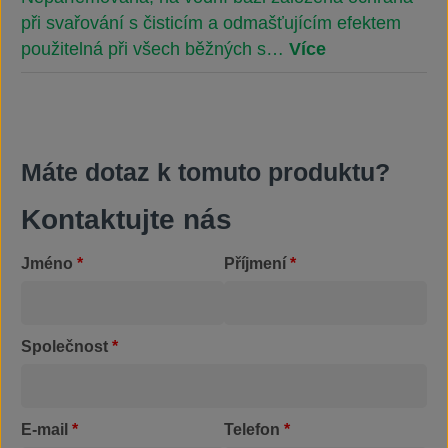
při svařování s čisticím a odmašťujícím efektem
použitelná při všech běžných s…
Více
Máte dotaz k tomuto produktu?
Kontaktujte nás
Jméno
*
Příjmení
*
Společnost
*
E-mail
*
Telefon
*