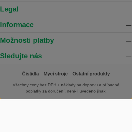
Legal
Informace
Možnosti platby
Sledujte nás
Čistidla
Mycí stroje
Ostatní produkty
Všechny ceny bez DPH +
náklady na dopravu
a případné
poplatky za doručení, není-li uvedeno jinak.