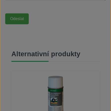
Přeskočit galerii produktů
Alternativní produkty