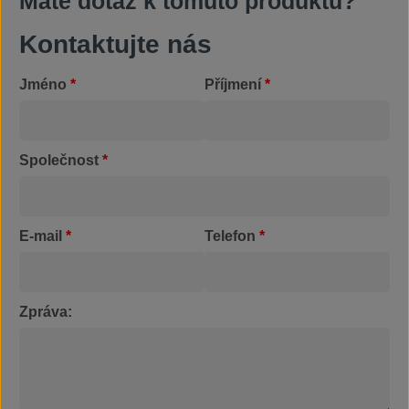
Máte dotaz k tomuto produktu?
Kontaktujte nás
Jméno
*
Příjmení
*
Společnost
*
E-mail
*
Telefon
*
Zpráva: