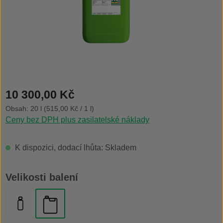
Běžná cena:
10 300,00 Kč
Obsah:
20 l
(515,00 Kč / 1 l)
Ceny bez DPH plus zasilatelské náklady
K dispozici, dodací lhůta: Skladem
Vyberte
Velikosti balení
lahvička 500 ml
kanystr 20 l