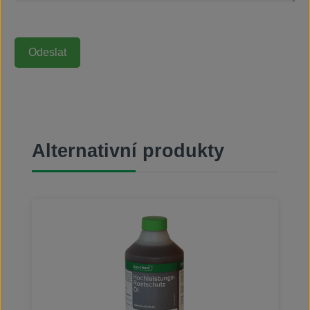
Přeskočit galerii produktů
Alternativní produkty