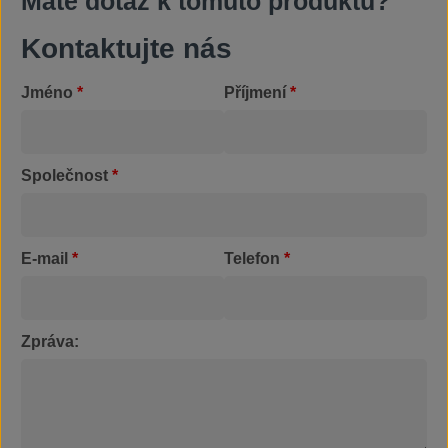
Máte dotaz k tomuto produktu?
Kontaktujte nás
Jméno
*
Příjmení
*
Společnost
*
E-mail
*
Telefon
*
Zpráva: