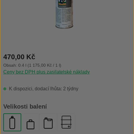
Běžná cena:
470,00 Kč
Obsah:
0.4 l
(1 175,00 Kč / 1 l)
Ceny bez DPH plus zasilatelské náklady
K dispozici, dodací lhůta: 2 týdny
Vyberte
Velikosti balení
aerosolový rozprašovač 400 ml
plechová láhev 500 ml
kanystr 20 l
plechový sud 200 l