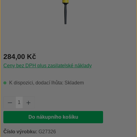
Běžná cena:
284,00 Kč
Ceny bez DPH plus zasilatelské náklady
K dispozici, dodací lhůta: Skladem
Množství produktu: Zadejte požadované množs
Do nákupního košíku
Číslo výrobku:
G27326