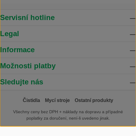
Servisní hotline
Legal
Informace
Možnosti platby
Sledujte nás
Čistidla
Mycí stroje
Ostatní produkty
Všechny ceny bez DPH +
náklady na dopravu
a případné
poplatky za doručení, není-li uvedeno jinak.