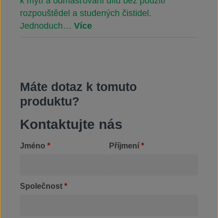
k mytí a odmašťování dílů bez použití
rozpouštědel a studených čistidel.
Jednoduch…
Více
Máte dotaz k tomuto
produktu?
Kontaktujte nás
Jméno
*
Příjmení
*
Společnost
*