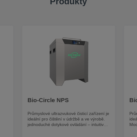
Produkty
Bio-Circle NPS
Bi
Průmyslové ultrazvukové čisticí zařízení je
Prům
ideální pro čištění v údržbě a ve výrobě.
ideá
jednoduché dotykové ovládání – intuitivní
Mod
nastavení teploty lázně, doby čištění i
(po
výkon ultrazvuku na digitálním displeji
účinnost