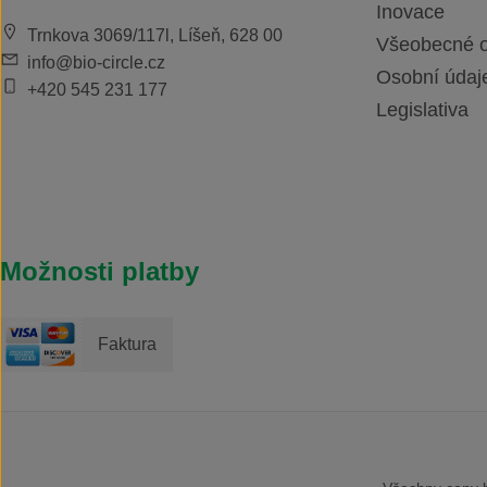
Inovace
Trnkova 3069/117l, Líšeň, 628 00
Všeobecné 
info@bio-circle.cz
Osobní údaj
+420 545 231 177
Legislativa
Možnosti platby
Faktura