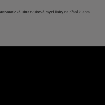
automatické ultrazvukové mycí linky
na přání klienta.