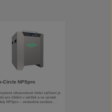
o-Circle NPSpro
yslové ultrazvukové čisticí zařízení je
lní pro čištění v údržbě a ve výrobě.
ely NPSpro – vestavěná oscilace
hup) koše, pohup koše zvyšuje
 čištění. jednoduché dotykové