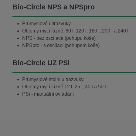
Bio-Circle
NPS
a
NPSpro
Průmyslové ultrazvuky.
Objemy mycí lázně: 80 l, 120 l, 160 l, 200 l a 240 l.
NPS - bez oscilace (pohupu koše)
NPSpro - s oscilací (pohupem koše)
Bio-Circle UZ
PSi
Průmyslové stolní ultrazvuky.
Objemy mycí lázně 12 l, 25 l, 40 l a 50 l.
PSi - manuální ovládání