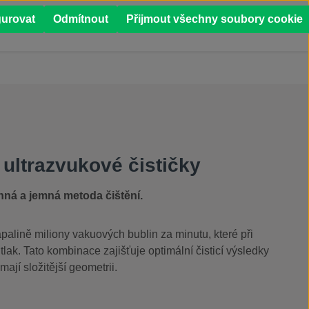
0
gurovat
Odmítnout
Přijmout všechny soubory cookie
Í
PŘÍPADOVÉ STUDIE
ultrazvukové čističky
inná a jemná metoda čištění.
palině miliony vakuových bublin za minutu, které při
tlak. Tato kombinace zajišťuje optimální čisticí výsledky
mají složitější geometrii.