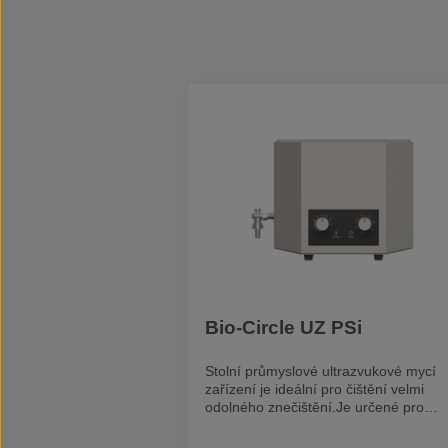
Bio-Circle UZ PSi
Stolní průmyslové ultrazvukové mycí
zařízení je ideální pro čištění velmi
odolného znečištění.Je určené pro
nepřetržitý provoz a do náročných
pracovních podmínek. celonerezové