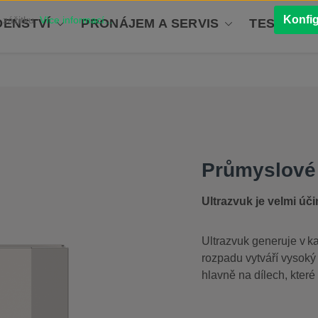
Konfi
 zážitku.
Více informací...
ENSTVÍ
PRONÁJEM A SERVIS
TESTOVÁN
Průmyslové 
Ultrazvuk je velmi úč
Ultrazvuk generuje v ka
rozpadu vytváří vysoký 
hlavně na dílech, které 