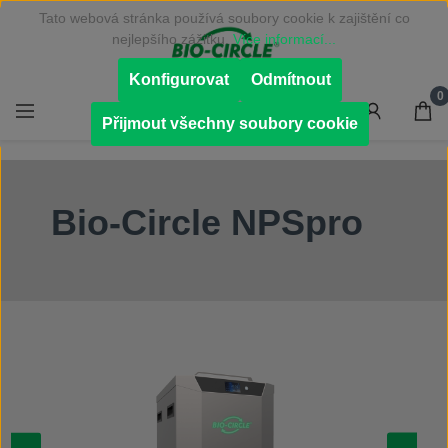
Tato webová stránka používá soubory cookie k zajištění co
Přejít na hlavní obsah
nejlepšího zážitku.
Více informací...
Konfigurovat
Odmítnout
0
Přijmout všechny soubory cookie
Bio-Circle NPSpro
Přeskočit galerii obrázků