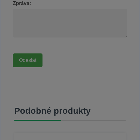
Zpráva:
Přeskočit galerii produktů
Podobné produkty