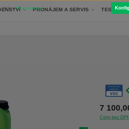
Konfi
 zážitku.
Více informací...
ENSTVÍ
PRONÁJEM A SERVIS
TESTOVÁN
Běžná cena:
7 100,0
Ceny bez DPH 