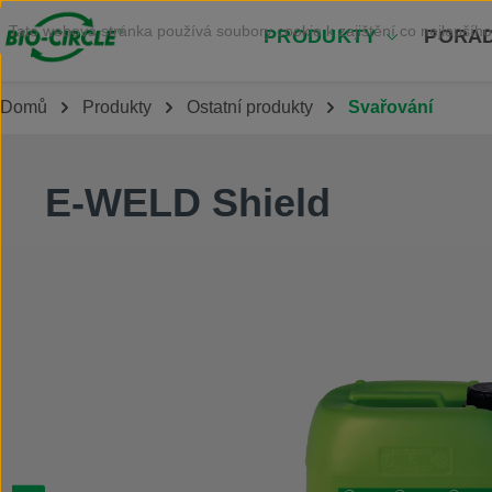
Přejít na hlavní obsah
Tato webová stránka používá soubory cookie k zajištění co nejlepšího
PRODUKTY
PORAD
Domů
Produkty
Ostatní produkty
Svařování
E-WELD Shield
Přeskočit galerii obrázků