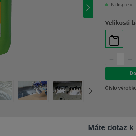
K dispozici
Vyberte
Velikosti b
kanystr 10
Množství 
Do
Číslo výrobk
Máte dotaz k