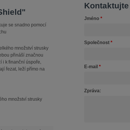
Kontaktujte
hield"
Jméno
*
ikuje se snadno pomocí
rchu
Společnost
*
elkého množství strusky
sebou přináší značnou
 i k finanční úspoře,
E-mail
*
jí řezat, leží přímo na
Zpráva:
kého množství strusky