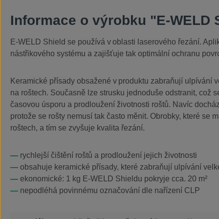
Informace o výrobku "E-WELD S
E-WELD Shield se používá v oblasti laserového řezání. Apl
nástřikového systému a zajišťuje tak optimální ochranu pov
Keramické přísady obsažené v produktu zabraňují ulpívání v
na roštech. Současně lze strusku jednoduše odstranit, což 
časovou úsporu a prodloužení životnosti roštů. Navíc dochází
protože se rošty nemusí tak často měnit. Obrobky, které se ma
roštech, a tím se zvyšuje kvalita řezání.
rychlejší čištění roštů a prodloužení jejich životnosti
obsahuje keramické přísady, které zabraňují ulpívání vel
ekonomické: 1 kg E-WELD Shieldu pokryje cca. 20 m²
nepodléhá povinnému označování dle nařízení CLP