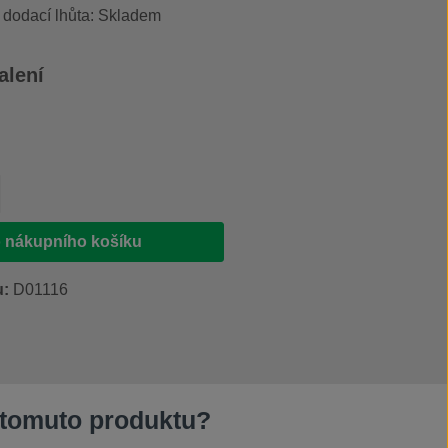
, dodací lhůta: Skladem
alení
 kg
produktu: Zadejte požadované množství ne
 nákupního košíku
u:
D01116
 tomuto produktu?