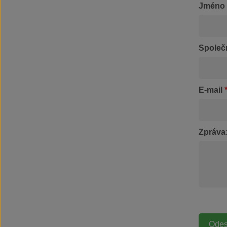
Jméno
také hrotům a upínacímu
zařízení. Je teplotně stabilní
až do 1 000 °C a výrazně
snižuje opotřebení
svařovacích komponent. Díky
Společ
jeho použití se prodlužuje
životnost vybavení,
minimalizuje potřeba
nákladné výměny a zvyšuje
E-mail
efektivita svařovacího
procesu. zasychá v řádu
sekund jedna aplikace vydrží
až 8 hodin keramická ochrana
je teplotně stabilní až do 1
Zpráva
000 °C není potřeba
průběžné čištění