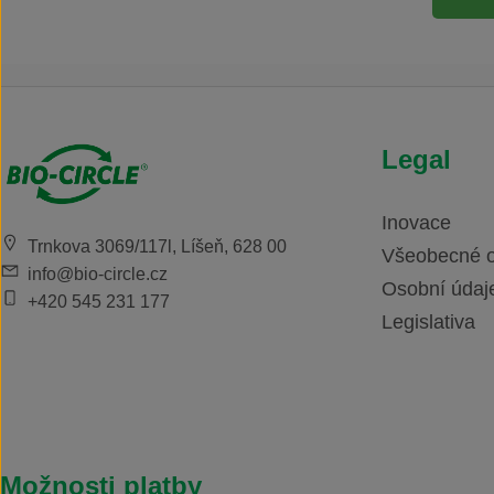
Legal
Inovace
Trnkova 3069/117l, Líšeň, 628 00
Všeobecné 
info@bio-circle.cz
Osobní údaj
+420 545 231 177
Legislativa
Možnosti platby