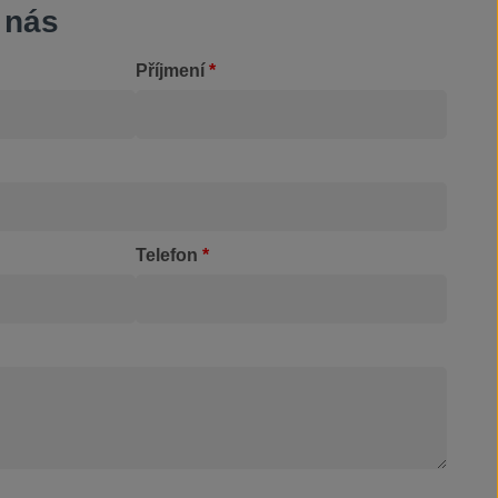
 nás
Příjmení
*
Telefon
*