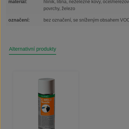
materiál:
hliník, litina, neželezné kovy, ocel/nerez
povrchy, železo
označení:
bez označení, se sníženým obsahem VO
Alternativní produkty
Přeskočit galerii produktů