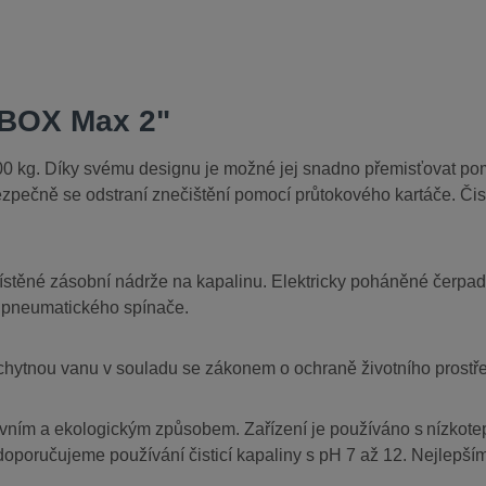
 BOX Max 2"
0 kg. Díky svému designu je možné jej snadno přemisťovat pomo
bezpečně se odstraní znečištění pomocí průtokového kartáče. Čis
místěné zásobní nádrže na kapalinu. Elektricky poháněné čerpadl
o pneumatického spínače.
chytnou vanu v souladu se zákonem o ochraně životního prostře
ním a ekologickým způsobem. Zařízení je používáno s nízkoteplot
e doporučujeme používání čisticí kapaliny s pH 7 až 12. Nejlepším