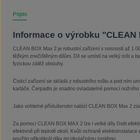
Popis
Informace o výrobku "CLEAN
CLEAN BOX Max 2 je robustní zařízení s nosností až 1 00
těžkým znečištěným dílům. Díl se umístí na velký rošt a 
fyzickou zátěž obsluhy.
Čisticí zařízení se skládá z robustního roštu a pod ním u
kartáče. Čerpadlo je snadno ovladatelné pomocí nožníh
Jako volitelné příslušenství nabízí CLEAN BOX Max 2 zá
Za pomoci CLEAN BOX MAX 2 lze i velké díly čistit efektiv
efektivně při teplotě okolí. Kvůli ochraně elektroinstalac
použito několikrát díky recirkulačnímu systému.