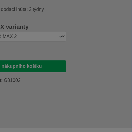
 dodací lhůta: 2 týdny
 varianty
produktu: Zadejte požadované množství ne
 nákupního košíku
u:
G81002