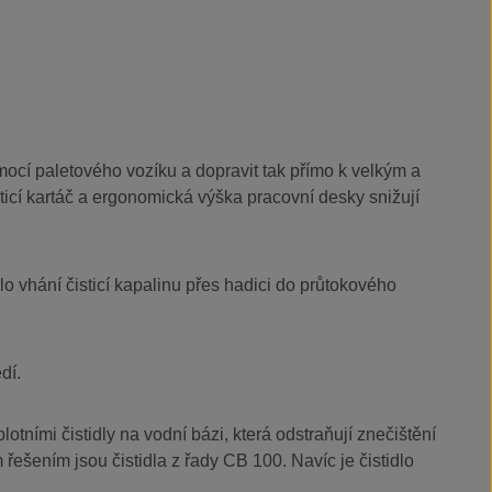
cí paletového vozíku a dopravit tak přímo k velkým a
ticí kartáč a ergonomická výška pracovní desky snižují
o vhání čisticí kapalinu přes hadici do průtokového
dí.
ními čistidly na vodní bázi, která odstraňují znečištění
 řešením jsou čistidla z řady CB 100. Navíc je čistidlo