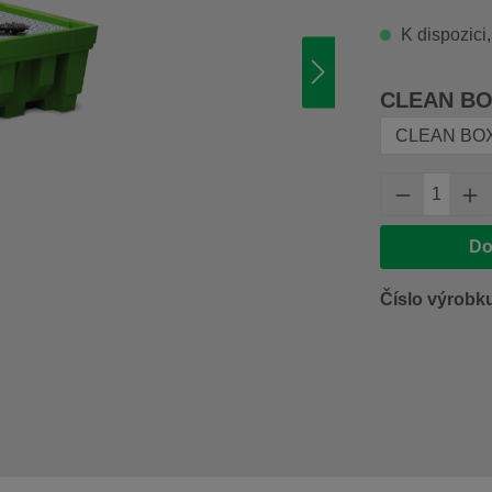
K dispozici,
Vyberte
CLEAN BOX
Množství 
Do
Číslo výrobk