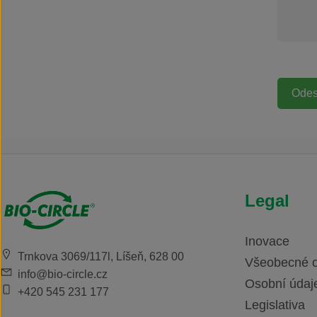
Legal
Inovace
Trnkova 3069/117l, Líšeň, 628 00
Všeobecné 
info@bio-circle.cz
Osobní údaj
+420 545 231 177
Legislativa