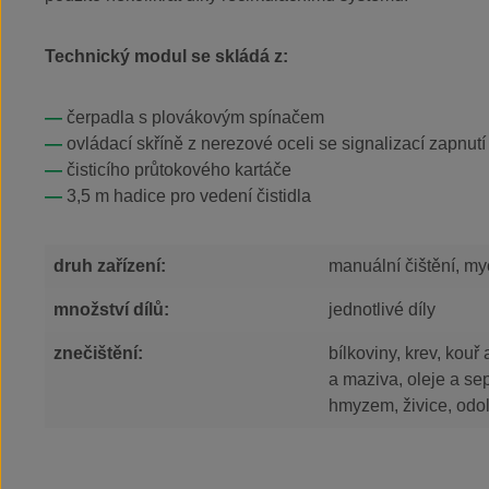
Technický modul se skládá z:
čerpadla s plovákovým spínačem
ovládací skříně z nerezové oceli se signalizací zapn
čisticího průtokového kartáče
3,5 m hadice pro vedení čistidla
druh zařízení:
manuální čištění, my
množství dílů:
jednotlivé díly
znečištění:
bílkoviny, krev, kouř 
a maziva, oleje a sep
hmyzem, živice, odol