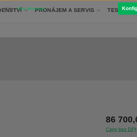
Konfi
 zážitku.
Více informací...
ENSTVÍ
PRONÁJEM A SERVIS
TESTOVÁN
Běžná cena:
86 700,
Ceny bez DPH 