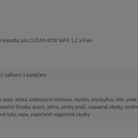
utí čerpadla pro CLEAN BOX MAX 1,2 a Flex
cí zařízení s kartáčem
a saze, lehká antikorozní ochrana, lepidla, pryskyřice, klih, vosk,
arační činidla, prach, piliny, otisky prstů, nepatrné zbytky, rostli
né tuky, ropa, zapečené organické zbytky