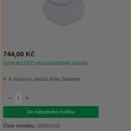
Běžná cena:
744,00 Kč
Ceny bez DPH plus zasilatelské náklady
K dispozici, dodací lhůta: Skladem
Množství produktu: Zadejte požadované množs
Do nákupního košíku
Číslo výrobku:
G90010-03