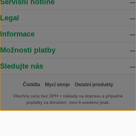
Servisní hotline
Legal
Informace
Možnosti platby
Sledujte nás
Čistidla
Mycí stroje
Ostatní produkty
Všechny ceny bez DPH +
náklady na dopravu
a případné
poplatky za doručení, není-li uvedeno jinak.