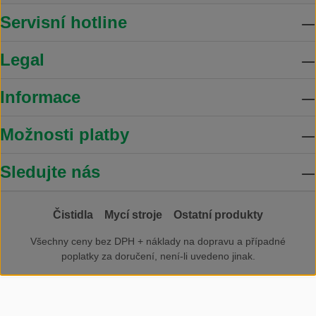
Servisní hotline
Legal
Informace
Možnosti platby
Sledujte nás
Čistidla
Mycí stroje
Ostatní produkty
Všechny ceny bez DPH +
náklady na dopravu
a případné
poplatky za doručení, není-li uvedeno jinak.