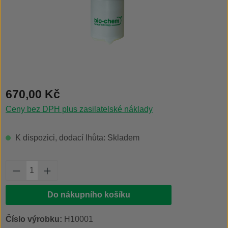
Běžná cena:
670,00 Kč
Ceny bez DPH plus zasilatelské náklady
K dispozici, dodací lhůta: Skladem
Množství produktu: Zadejte požadované množs
Do nákupního košíku
Číslo výrobku:
H10001