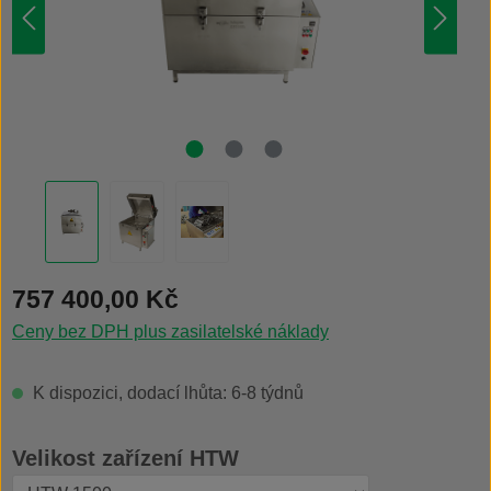
Běžná cena:
757 400,00 Kč
Ceny bez DPH plus zasilatelské náklady
K dispozici, dodací lhůta: 6-8 týdnů
Vyberte
Velikost zařízení HTW