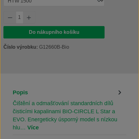
Množství produktu: Zadejte požadované množs
Do nákupního košíku
Číslo výrobku:
G12660B-Bio
Popis
Čištění a odmašťování standardních dílů
čisticími kapalinami BIO-CIRCLE L Star a
EVO. Energeticky úsporný model s nízkou
hlu…
Více