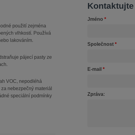
Kontaktujte
Jméno
*
Vhodné použití zejména
bených vlhkostí. Používá
nebo lakováním.
Společnost
*
dstraňuje pájecí pasty ze
ach.
E-mail
*
bsah VOC, nepodléhá
 za nebezpečný materiál
Zpráva:
žádné speciální podmínky