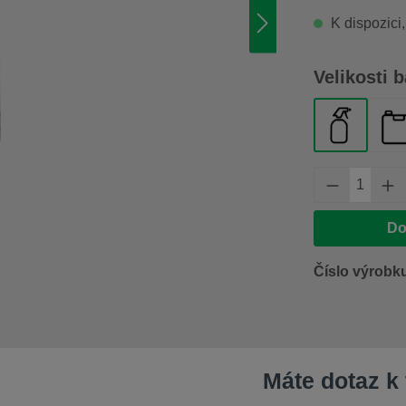
K dispozici
Vyberte
Velikosti b
lahvička 
ka
Množství 
Do
Číslo výrobk
Máte dotaz k