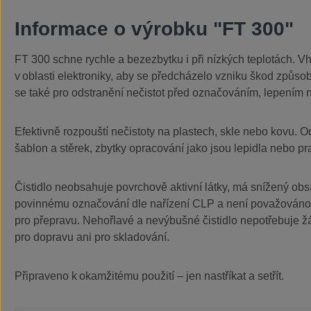
Informace o výrobku "FT 300"
FT 300 schne rychle a bezezbytku i při nízkých teplotách. 
v oblasti elektroniky, aby se předcházelo vzniku škod způso
se také pro odstranění nečistot před označováním, lepením 
Efektivně rozpouští nečistoty na plastech, skle nebo kovu. O
šablon a stěrek, zbytky opracování jako jsou lepidla nebo pr
Čistidlo neobsahuje povrchově aktivní látky, má snížený o
povinnému označování dle nařízení CLP a není považováno
pro přepravu. Nehořlavé a nevýbušné čistidlo nepotřebuje 
pro dopravu ani pro skladování.
Připraveno k okamžitému použití – jen nastříkat a setřít.