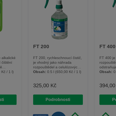
FT 200
FT 400
 alkalické
FT 200, rychleschnoucí čistič,
FT 400 je
 čištění
je vhodný jako náhrada
rozpouštěc
ně
rozpouštědel a celulózových
odstraňuje
 olej,
Kč / 1 l)
ředidel. Obsažené inhibitory
Obsah:
0.5 l
(650,00 Kč / 1 l)
pigmentov
Obsah:
0
hliníku,
koroze poskytují dočasnou
zbytky bar
 plastu,
antikorozní ochranu. Čisticí
znečištěn
325,00 Kč
394,00
Běžná cena:
Běžná c
prostředek se odpařuje
nebo sepa
 použití.
rychleji než běžná čistidla na
Lze použí
s
vodní bázi. Z valivých ložisek
odstraněn
ti
Podrobnosti
P
hliníkovou
lze odstranit nejen oleje a
polymerů 
 bez
lehké mazivo, ale také piliny.
procesech
ní CLP.
Použití čistidla je bezpečné,
povinnému
pečné,
protože obsahuje omezené
nařízení 