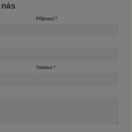
 nás
Příjmení
*
Telefon
*