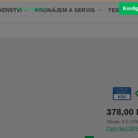
Konfi
 zážitku.
Více informací...
ENSTVÍ
PRONÁJEM A SERVIS
TESTOVÁN
Běžná cena:
378,00
Obsah:
0.5 l
(75
Ceny bez DPH 