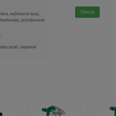
litina, neželezné kovy,
lykarbonáty, pozinkované
C
otisky prstů, nepatrné