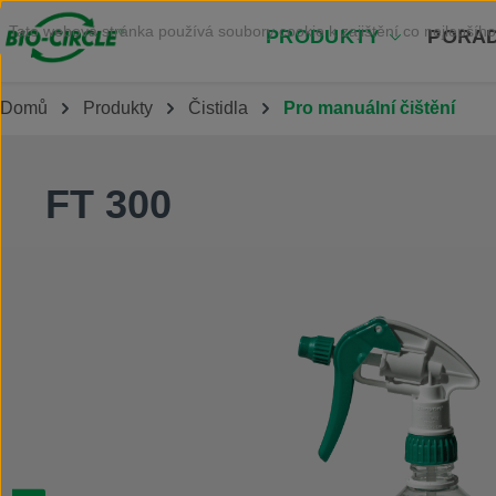
Přejít na hlavní obsah
Tato webová stránka používá soubory cookie k zajištění co nejlepšího
PRODUKTY
PORAD
Domů
Produkty
Čistidla
Pro manuální čištění
FT 300
Přeskočit galerii obrázků