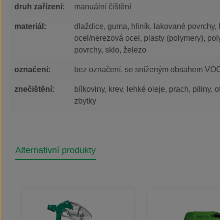
druh zařízení:
manuální čištění
materiál:
dlaždice, guma, hliník, lakované povrchy, 
ocel/nerezová ocel, plasty (polymery), po
povrchy, sklo, železo
označení:
bez označení, se sníženým obsahem VO
znečištění:
bílkoviny, krev, lehké oleje, prach, piliny, 
zbytky
Alternativní produkty
Přeskočit galerii produktů