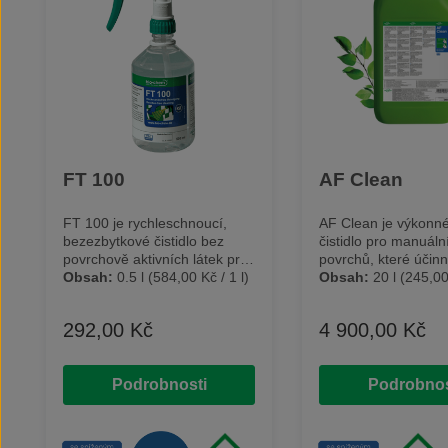
FT 100
AF Clean
FT 100 je rychleschnoucí,
AF Clean je výkonné
bezezbytkové čistidlo bez
čistidlo pro manuální
povrchově aktivních látek pro
povrchů, které účin
povrchy, které je třeba čistit
Obsah:
0.5 l
(584,00 Kč / 1 l)
odstraňuje mastnotu,
Obsah:
20 l
(245,00 
bez zanechání zbytků, šmouh
otěr a další zbytky z 
nebo skvrn. Produkt je vhodný
lakovaných povrchů,
292,00 Kč
4 900,00 Kč
Běžná cena:
Běžná cena:
pro použití před lakováním,
oceli a nerezu. Čistidlo je
lepením, popisováním nebo
určené pro manuální
nanášením nátěru.
Ideální v kombinaci 
Podrobnosti
Podrobnos
Jednoduše lze vyčistit zvláště
opětovně plnitelnou 
sklo, kovy nebo lakované
lahvičkou AIR FORCE. Je
povrchy. Odstraňuje otisky
označení dle naříze
prstů, prach nebo čerstvé
Jeho použití je bez