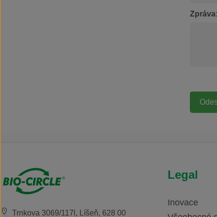
stačí nastříkat na povrch a
Zpráva
setřít
Legal
Inovace
Trnkova 3069/117l, Líšeň, 628 00