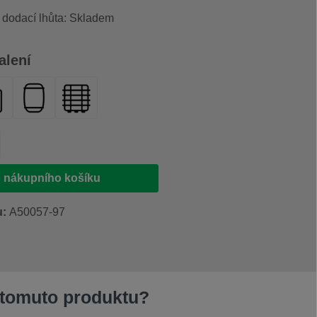
, dodací lhůta: Skladem
alení
s rozprašovačem 500 ml
nystr 20 l
plastový sud 200 l
IBC kontejner 1000 l
produktu: Zadejte požadované množství ne
 nákupního košíku
u:
A50057-97
 tomuto produktu?