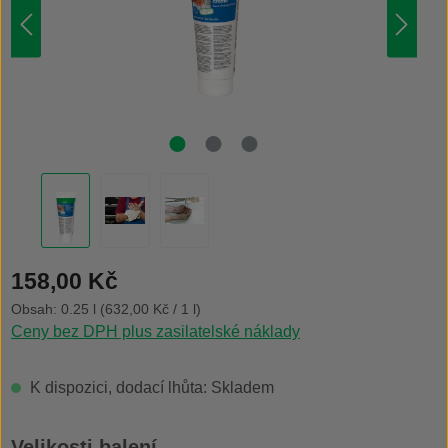
Běžná cena:
158,00 Kč
Obsah:
0.25 l
(632,00 Kč / 1 l)
Ceny bez DPH plus zasilatelské náklady
K dispozici, dodací lhůta: Skladem
Vyberte
Velikosti balení