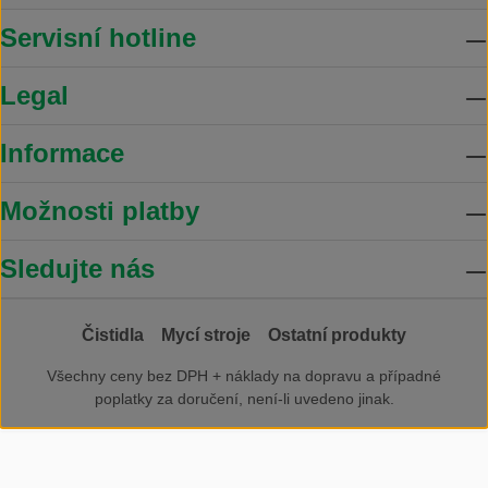
Servisní hotline
Legal
Informace
Možnosti platby
Sledujte nás
Čistidla
Mycí stroje
Ostatní produkty
Všechny ceny bez DPH +
náklady na dopravu
a případné
poplatky za doručení, není-li uvedeno jinak.