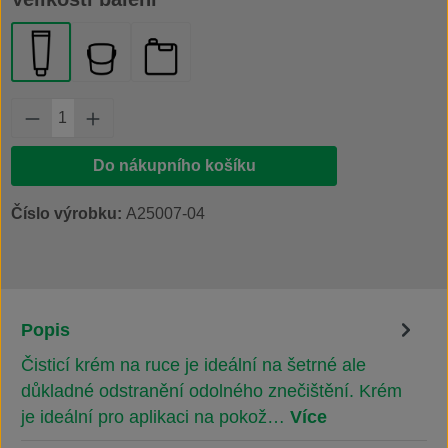
tuba 250 ml
kbelík 3 l
kanystr 10 l
Množství produktu: Zadejte požadované množs
Do nákupního košíku
Číslo výrobku:
A25007-04
Popis
Čisticí krém na ruce je ideální na šetrné ale
důkladné odstranění odolného znečištění. Krém
je ideální pro aplikaci na pokož…
Více