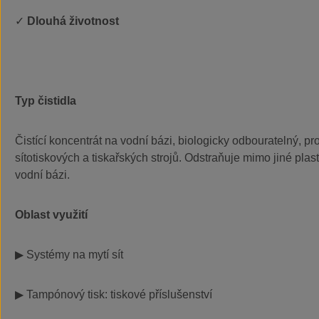
✓
Dlouhá životnost
Typ
č
istidla
Čistící koncentrát na vodní bázi, biologicky odbouratelný, pr
sítotiskových a tiskařských strojů. Odstraňuje mimo jiné plast
vodní bázi.
Oblast využití
▶ Systémy na mytí sít
▶ T
ampónový tisk: tiskové příslušenství