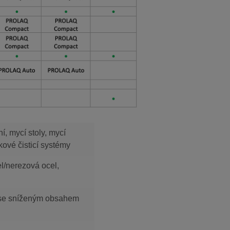
í, mycí stoly, mycí
kové čisticí systémy
cel/nerezová ocel,
, se sníženým obsahem