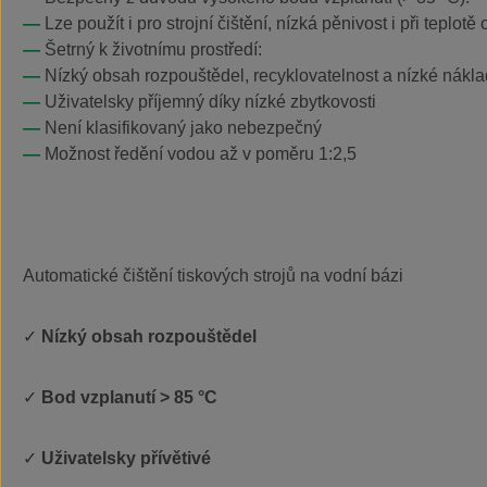
Lze použít i pro strojní čištění, nízká pěnivost i při teplotě 
Šetrný k životnímu prostředí:
Nízký obsah rozpouštědel, recyklovatelnost a nízké náklad
Uživatelsky příjemný díky nízké zbytkovosti
Není klasifikovaný jako nebezpečný
Možnost ředění vodou až v poměru 1:2,5
Automatické čištění tiskových strojů na vodní bázi
✓
Nízký obsah rozpouštědel
✓
Bod vzplanutí > 85 °C
✓
Uživatelsky přívětivé