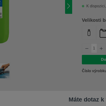
K dispozici,
Vyberte
Velikosti b
lahvička 
ka
Množství 
Do
Číslo výrobk
Máte dotaz k