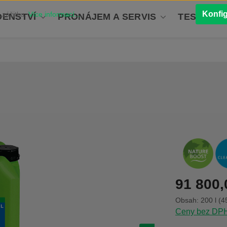
Konfi
 zážitku.
Více informací...
ENSTVÍ
PRONÁJEM A SERVIS
TESTOVÁN
Běžná cena:
91 800,
Obsah:
200 l
(4
Ceny bez DPH 