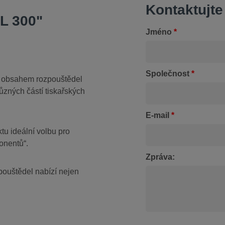
Kontaktujte
L 300"
Jméno
*
Společnost
*
ým obsahem rozpouštědel
různých částí tiskařských
E-mail
*
ktu ideální volbu pro
ponentů“
.
Zpráva:
pouštědel nabízí nejen