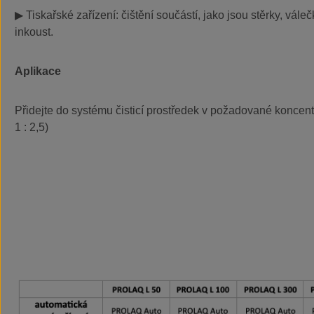
▶
Tiskařské zařízení: čištění součástí, jako jsou stěrky, váleč
inkoust.
Aplikace
Přidejte do systému čisticí prostředek v požadované koncen
1 : 2,5)