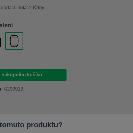
 dodací lhůta: 2 týdny
alení
500 ml
nystr 20 l
plastový sud 200 l
produktu: Zadejte požadované množství ne
 nákupního košíku
u:
A200913
 tomuto produktu?