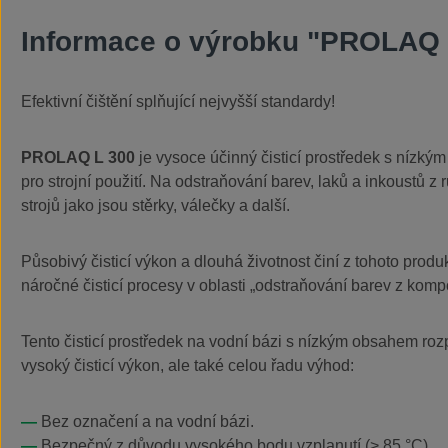
Informace o výrobku "PROLAQ 
Efektivní čištění splňující nejvyšší standardy!
PROLAQ L 300
je vysoce účinný čisticí prostředek s nízk
pro strojní použití. Na odstraňování barev, laků a inkoustů z 
strojů jako jsou stěrky, válečky a další.
Působivý čisticí výkon a dlouhá životnost činí z tohoto produ
náročné čisticí procesy v oblasti „odstraňování barev z kom
Tento čisticí prostředek na vodní bázi s nízkým obsahem roz
vysoký čisticí výkon, ale také celou řadu výhod:
Bez označení a na vodní bázi.
Bezpečný z důvodu vysokého bodu vzplanutí (> 85 °C).