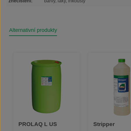
znečištění:
barvy, laky, inkousty
Alternativní produkty
Přeskočit galerii produktů
PROLAQ L US
Stripper