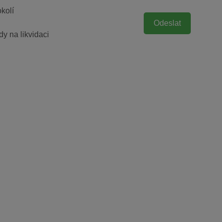
okolí
y na likvidaci