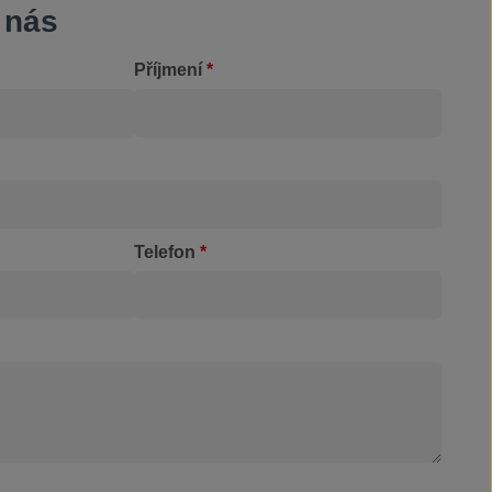
 nás
Příjmení
*
Telefon
*