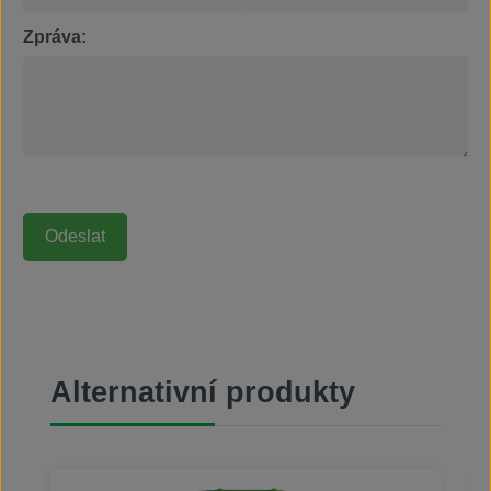
Zpráva:
Přeskočit galerii produktů
Alternativní produkty