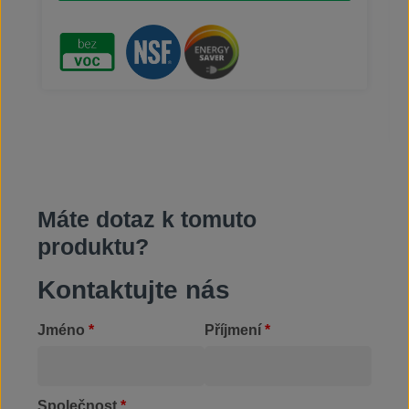
dílech zanechává dočasnou antikorozní ochranu.
Čisticí kapalina BIO-CIRCLE L Evo je alternativou k
rozpouštědlům bez rizika pro životní prostředí a
obsluhu. Neobsahuje (0 %) VOC, dosahuje
vynikajícího čisticího účinku. Díky tomu je
bezpečná při užívání, skladování a přepravě.
Používáním kapaliny BIO-CIRCLE L Evo přispíváte
k ochraně životního prostředí a zvýšení
bezpečnosti práce. Čisticí kapalinu lze používat i
v potravinářském průmyslu, NSF registrace
#160771 (program C1).
Máte dotaz k tomuto
produktu?
Kontaktujte nás
Jméno
*
Příjmení
*
Společnost
*