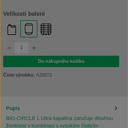
Vyberte
Velikosti balení
kanystr 20 l
plastový sud 200 l
IBC kontejner 1000 l
Množství produktu: Zadejte požadované množs
Do nákupního košíku
Číslo výrobku:
A20072
Popis
BIO-CIRCLE L Ultra kapalina zaručuje dlouhou
životnost v kombinaci s vysokým čisticím