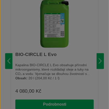
BIO-CIRCLE L Evo
Kapalina BIO-CIRCLE L Evo obsahuje přírodní
mikroorganismy, které rozkládají oleje a tuky na
CO₂ a vodu. Vyznačuje se dlouhou životností s
konstantními čisticími účinky. Je speciálně určená
Obsah:
20 l
(204,00 Kč / 1 l)
k odstraňování středního až
velmi odolného znečištění. Kapalina díky svým
4 080,00 Kč
Běžná cena:
vlastnostem nenarušuje povrch čištěných dílů.
Obsahuje speciální složky pro čištění hliníku a
citlivých materiálů. Je vhodná na většinu
Podrobnosti
materiálů jako ocel, nerezová ocel, hliník,
neželezné kovy či plasty (např. PE). Na čištěných