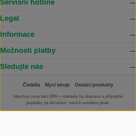
Servisní hotline
Legal
Informace
Možnosti platby
Sledujte nás
Čistidla
Mycí stroje
Ostatní produkty
Všechny ceny bez DPH +
náklady na dopravu
a případné
poplatky za doručení, není-li uvedeno jinak.