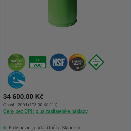
Běžná cena:
34 600,00 Kč
Obsah:
200 l
(173,00 Kč / 1 l)
Ceny bez DPH plus zasilatelské náklady
K dispozici, dodací lhůta: Skladem