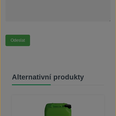
Přeskočit galerii produktů
Alternativní produkty