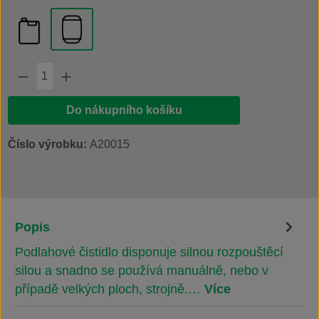
kanystr 20 l
plastový sud 200 l
Množství produktu: Zadejte požadované množs
Do nákupního košíku
Číslo výrobku:
A20015
Popis
Podlahové čistidlo disponuje silnou rozpouštěcí
silou a snadno se používá manuálně, nebo v
případě velkých ploch, strojně.…
Více