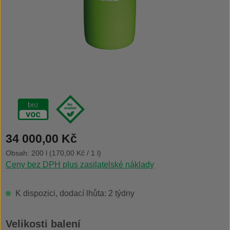
Běžná cena:
34 000,00 Kč
Obsah:
200 l
(170,00 Kč / 1 l)
Ceny bez DPH plus zasilatelské náklady
K dispozici, dodací lhůta: 2 týdny
Vyberte
Velikosti balení