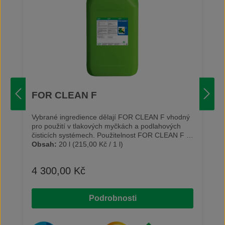
FOR CLEAN F
Vybrané ingredience dělají FOR CLEAN F vhodný
pro použití v tlakových myčkách a podlahových
čisticích systémech. Použitelnost FOR CLEAN F v
mokrých vysavačích a ručních čisticích zařízeních
Obsah:
20 l
(215,00 Kč / 1 l)
vypovídá o univerzálnost tohoto čistidla. Při čištění
chrání hliníkové a mosazné povrchy před
4 300,00 Kč
Běžná cena:
zabarvením (až do teploty 75 °C). Čistidlo je
použitelné všude tam, kde by měla pěna negativní
účinky. FOR CLEAN F chrání zdraví obsluhy,
Podrobnosti
protože nepodléhá povinnému označování dle
nařízení CLP. Při manuální aplikaci stačí čistidlo
nastříkat a po krátké době působení setřít