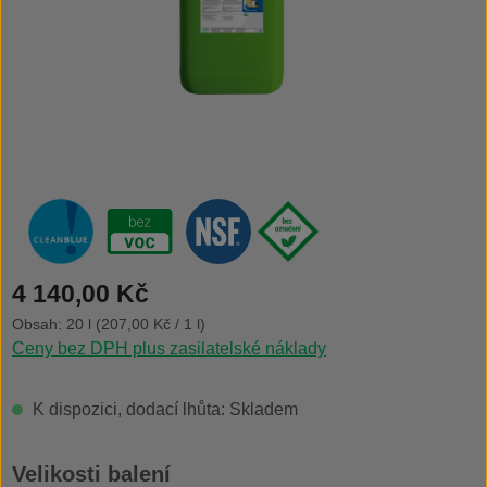
Běžná cena:
4 140,00 Kč
Obsah:
20 l
(207,00 Kč / 1 l)
Ceny bez DPH plus zasilatelské náklady
K dispozici, dodací lhůta: Skladem
Vyberte
Velikosti balení