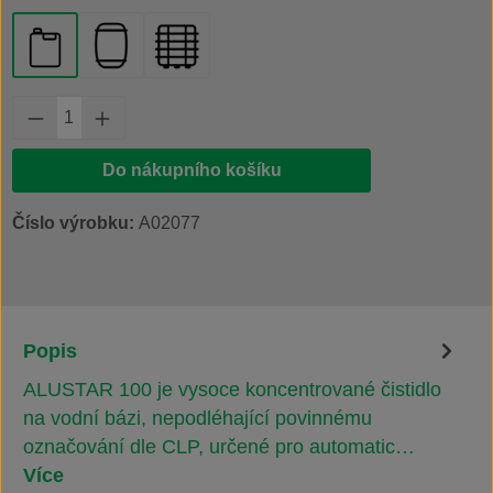
kanystr 20 l
plastový sud 200 l
IBC kontejner 1000 l
Množství produktu: Zadejte požadované množs
Do nákupního košíku
Číslo výrobku:
A02077
Popis
ALUSTAR 100 je vysoce koncentrované čistidlo
na vodní bázi, nepodléhající povinnému
označování dle CLP, určené pro automatic…
Více