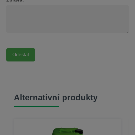
Přeskočit galerii produktů
Alternativní produkty